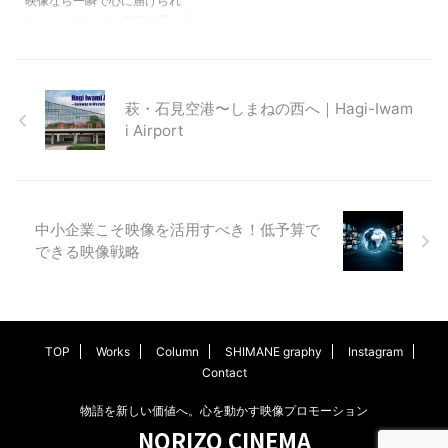
伝えにくい「人柄」「現場の雰囲
映像なら一瞬で心に届けられ
を見極めることが重要なんです。
気」を映像なら直感的に伝えられ
る。」 ビジネスに映像を取り入
僕自身、東京と島根という二つの
ます。例えば、社長が自ら話す姿
れることは、もはや特別な選択肢
異なる環境を行き来しながら活動
や社員の笑顔を映すだけで、顧客
ではなく、当たり前の戦略になり
...
は安心感を抱きやすくなります。
つつあります。ここでは、映像が
...
持つチカラと、その活用法につい
萩・石見空港〜しまねの西へ｜Hagi-Iwam
て詳しくお伝えします。 なぜ映
i Airport
像は心に残るのか？ 視覚情報の
圧倒的な記憶効果 人は目から得
る情報を強く記憶するといわれて
います。たとえば、文字だけで説
明された製品よりも、映像で実際
中小企業こそ映像を活用すべき！低予算で
の動きを見た方が理解が早く、記
できる映像戦略
憶にも残りやすいのです。これ
は、脳が動きや音を伴う情報を優
先的に処理するためです。映像は
テキス ...
TOP
Works
Column
SHIMANE graphy
Instagram
Contact
物語を新しい価値へ。心を動かす映像プロモーション
NORIZO CINEMA