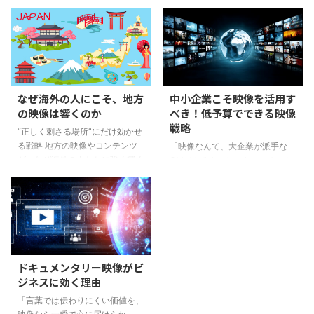
日、商店街の賑わい、そして地元
をどう呼び込むか──つまりイン
の人々との関わり。そうした日常
バウンドの話ばかりが注目されが
の断片は単なる風景ではなく、幼
ちです。 けれど、冷静に考えて
い頃から僕の心に深く刻まれ、価
みると、僕たち日本人自身も「ま
値観や生き方そのものを形づくっ
だ行ったことのない日本」をたく
てきました。 例えば、宍道湖に
さん抱えているんですよね。 東
沈む夕日を眺めながら友人と語り
京に住んでいる人でも東北に行っ
なぜ海外の人にこそ、地方
中小企業こそ映像を活用す
合った記憶や、地元の祭りで大人
たことがなかったり、九州の人で
の映像は響くのか
べき！低予算でできる映像
たちに混じって汗を流した体験。
も北海道に足を運んだことがなか
戦略
それらは僕の感性や考え方に確か
ったり。極端に言えば、同じ県内
“正しく刺さる場所”にだけ効かせ
な影響を与えてきたのです。 だ
にさえ「一度も行ったことがな
る戦略 地方の映像やコンテンツ
「映像なんて、大企業が派手な
からこそ「SHIMANEgraphy」と
い」エリアが眠っていることもあ
が、なぜ海外の人たちに強く響く
CMでやるものじゃないの？」と
いう言葉に込めたいのは、単なる
ります。 つまり、日本の中に
のか。 これって実はとてもシン
思う経営者の方は少なくありませ
映像作品を作ることでは ...
は、僕たち自身がまだ知らない物
プルなようで、奥が深いテーマで
ん。ですが、今の時代は低予算で
語 ...
す。なぜなら、国内で「当たり
も十分に映像を活用でき、しかも
前」とされているものが、海外の
それが会社の信頼や売上、採用に
人から見れば驚きや憧れに変わる
直結します。ここでは、中小企業
ことがあるからです。 逆に、日
が映像を“武器”として使うための
本人が「これぞインバウンド向
ポイントを、わかりやすく解説し
ドキュメンタリー映像がビ
け！」と思って用意したものが、
ていきます。 なぜ中小企業に映
ジネスに効く理由
意外と響かない場合もある。つま
像が必要なのか？ 顧客の信頼を
り、相手の文脈や感覚を踏まえた
一瞬でつかめる 文字や写真では
「言葉では伝わりにくい価値を、
うえで「どこに、どう刺すのか」