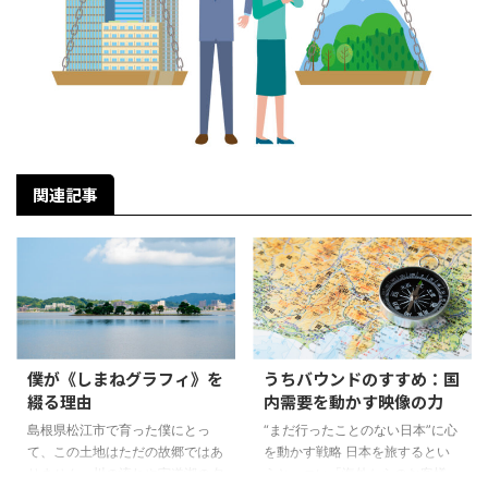
関連記事
僕が《しまねグラフィ》を
うちバウンドのすすめ：国
綴る理由
内需要を動かす映像の力
島根県松江市で育った僕にとっ
“まだ行ったことのない日本”に心
て、この土地はただの故郷ではあ
を動かす戦略 日本を旅するとい
りません。川の流れや宍道湖の夕
うと、つい「海外からのお客様」