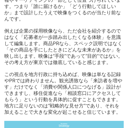
報やマーケティングの一部として位置づけられていま
す。つまり「誰に届けるか」「どう行動してほしい
か」まで設計したうえで映像をつくるのが当たり前な
んです。
例えば企業の採用映像なら、ただ会社を紹介するので
はなく「応募者が一歩踏み出したくなる体験」を意識
して編集します。商品PRなら、スペック説明ではなく
「その商品を手にしたときにどんな未来があるか」を
映し出します。映像は“手段”であって“目的”ではない。
その考え方が東京では徹底していると感じます。
この視点を地方行政に持ち込めば、映像は単なる記録
やPRでは終わりません。観光誘致なら「来訪者を増や
す」だけでなく「消費や関係人口につなげる」設計が
できますし、移住促進なら「相談窓口にアクセスして
もらう」という行動を具体的に促すこともできます。
地方に足りないのは“戦略的な見せ方”であり、それを
加えることで大きな変化が起こせると信じています。